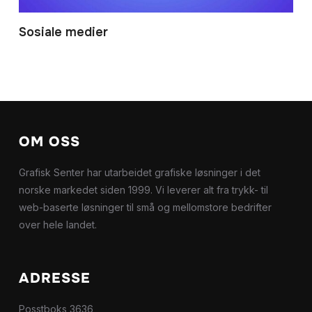
Sosiale medier
OM OSS
Grafisk Senter har utarbeidet grafiske løsninger i det
norske markedet siden 1999. Vi leverer alt fra trykk- til
web-baserte løsninger til små og mellomstore bedrifter
over hele landet.
ADRESSE
Posstboks 3636