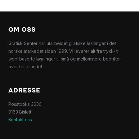
OM OSS
Grafisk Senter har utarbeidet grafiske løsninger i det
norske markedet siden 1999. Vi leverer alt fra trykk- til
web-baserte løsninger til små og mellomstore bedrifter
over hele landet.
ADRESSE
Posstboks 3636
0163 Bislett
Kontakt oss